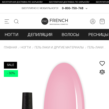
0-800-750-748
БЕСПЛАТНО С МОБИЛЬНОГО!
НОГТИ
ДЕПИЛЯЦИЯ
ВОЛОСЫ
РЕСНИЦЫ 
ГЛАВНАЯ
НОГТИ
ГЕЛЬ ЛАКИ И ДРУГИЕ МАТЕРИАЛЫ
ГЕЛЬ-ЛАКИ
Г
SALE
- 30%