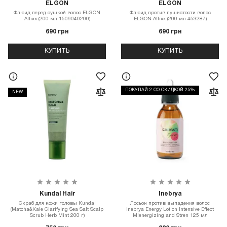
ELGON
ELGON
Флюид перед сушкой волос ELGON
Флюид против пушистости волос
Affixx (200 мл 1509040200)
ELGON Affixx (200 мл 453287)
690 грн
690 грн
КУПИТЬ
КУПИТЬ
ПОКУПАЙ 2 СО СКИДКОЙ 25%
NEW
Kundal Hair
Inebrya
Скраб для кожи головы Kundal
Лосьон против выпадения волос
(Matcha&Kale Clarifying Sea Salt Scalp
Inebrya Energy Lotion Intensive Effect
Scrub Herb Mint 200 г)
Mlenergizing and Stren 125 мл