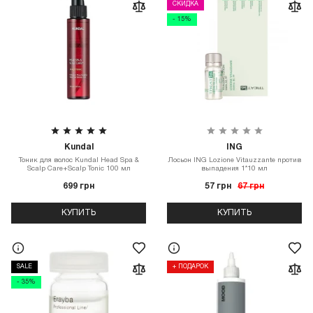
СКИДКА
- 15%
Kundal
ING
Тоник для волос Kundal Head Spa &
Лосьон ING Lozione Vitauzzante против
Scalp Care+Scalp Tonic 100 мл
выпадения 1*10 мл
699 грн
57 грн
67 грн
КУПИТЬ
КУПИТЬ
SALE
+ ПОДАРОК
- 35%