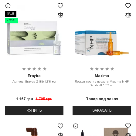
SALE
- 35%
Erayba
Maxima
Ампулы Erayba Z18b 12*8 мл
Лосьон против перхоти Maxima NHP
Dandruff 10*7 мл
1 167 грн
1 795 грн
Товар под заказ
КУПИТЬ
ЗАКАЗАТЬ