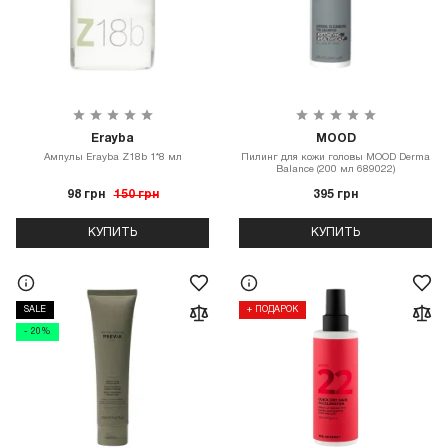
Erayba
MOOD
Ампулы Erayba Z18b 1*8 мл
Пилинг для кожи головы MOOD Derma
Balance (200 мл 689022)
98 грн
150 грн
395 грн
КУПИТЬ
КУПИТЬ
SALE
+ ПОДАРОК
- 20%