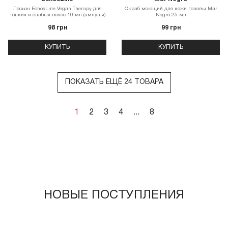
Лосьон EchosLine Vegan Therapy для
Скраб моющий для кожи головы Mar
тонких и слабых волос 10 мл (ампулы)
Negro 25 мл
98 грн
99 грн
КУПИТЬ
КУПИТЬ
ПОКАЗАТЬ ЕЩЁ 24 ТОВАРА
1
2
3
4
...
8
НОВЫЕ ПОСТУПЛЕНИЯ