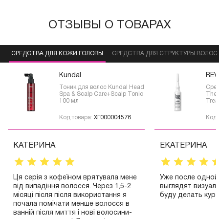
ОТЗЫВЫ О ТОВАРАХ
СРЕДСТВА ДЛЯ КОЖИ ГОЛОВЫ
СРЕДСТВА ДЛЯ СТРУКТУРЫ ВОЛОС
Kundal
REV
Тоник для волос Kundal Head
Сре
Spa & Scalp Care+Scalp Tonic
The 
100 мл
Trea
воло
Код товара:
ХГ000004576
Код 
КАТЕРИНА
ЕКАТЕРИНА
Ця серія з кофеїном врятувала мене
Уже после одной
від випадіння волосся. Через 1,5-2
выглядят визуал
місяці після після використання я
буду делать курс
почала помічати менше волосся в
ванній після миття і нові волосини-