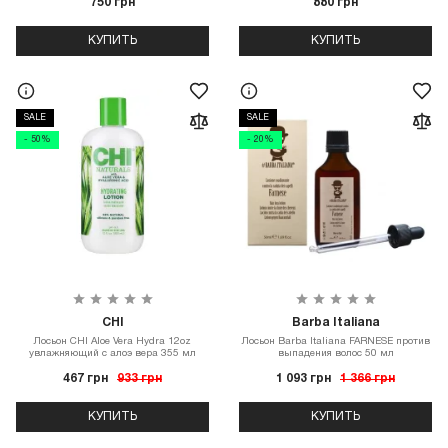
750 грн
880 грн
КУПИТЬ
КУПИТЬ
SALE
SALE
- 50%
- 20%
CHI
Barba Italiana
Лосьон CHI Aloe Vera Hydra 12oz
Лосьон Barba Italiana FARNESE против
увлажняющий с алоэ вера 355 мл
выпадения волос 50 мл
467 грн
933 грн
1 093 грн
1 366 грн
КУПИТЬ
КУПИТЬ