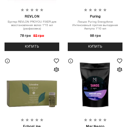
REVLON
Puring
Бустер REVLON PROYOU FIXER для
Лосьон Puring Energyforce
восстановления волос 1*15 мл
Интенсивный против выпадения
(расфасовка)
Ампула 1*10 мл
78 грн
92 грн
98 грн
КУПИТЬ
КУПИТЬ
EchosLine
Mar Negro