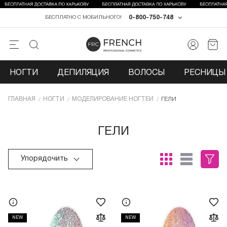
0-800-750-748
БЕСПЛАТНО С МОБИЛЬНОГО!
НОГТИ
ДЕПИЛЯЦИЯ
ВОЛОСЫ
РЕСНИЦЫ 
ГЛАВНАЯ
НОГТИ
МОДЕЛИРОВАНИЕ НОГТЕЙ
ГЕЛИ
ГЕЛИ
Упорядочить
NEW
NEW