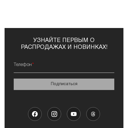
главное – лучшая продукция от проверенных
производителей.
Гель E.MI в интернет-магазине Френч ждет своих
покупателей! Широкий ассортимент изделий поможет
сделать правильный выбор!
УЗНАЙТЕ ПЕРВЫМ О
РАСПРОДАЖАХ И НОВИНКАХ!
Телефон
Подписаться