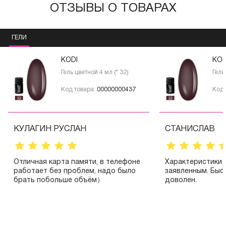
ОТЗЫВЫ О ТОВАРАХ
ГЕЛИ
KODI
KOD
Гель цветной 4 мл (* 32)
Гель
Код товара:
00000000437
Код 
КУЛАГИН РУСЛАН
СТАНИСЛАВ
Отличная карта памяти, в телефоне
Характеристики 
работает без проблем, надо было
заявленным. Быс
брать побольше объём）
доволен.