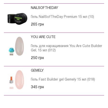
NAILSOFTHEDAY
Также средство обладает уникальным химическим
Гель NailSofTheDay Premium 15 мл (10)
составом, которое является одним из лучших
материалов для выполнения маникюра.
265 грн
YOU ARE CUTE
Гель для наращивания You Are Cute Builder
Где выгодно приобрести гель ЭМИ?
Gel, 15 мл (012)
250 грн
Цена, качество – именно на эти показатели в первую
очередь обращают потребители. Интернет-магазин
GEMELY
Френч предлагает качественные товары по доступной
стоимости. Здесь вы можете найти то, что вам
Гель Fast Builder gel Gemely 15 мл (018)
нужно!
345 грн
Доставка в любой уголок страны, профессиональная
консультация от специалистов магазина, а самое