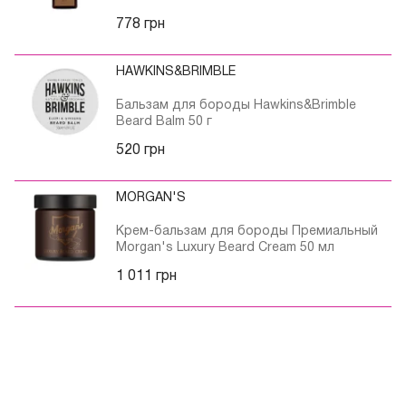
Масла
778 грн
Такая косметика по уходу за бородой, купить
которую предлагает сайт «Френч», помогает сделать
HAWKINS&BRIMBLE
волосы более послушными, гладкими, блестящими и
шелковистыми. Несколько капель масла нужно
Бальзам для бороды Hawkins&Brimble
растереть между ладонями, а затем нанести легкими
Beard Balm 50 г
движениями на бороду перед укладкой. Также масла
520 грн
придают приятный аромат. По составу масло бывает
разным:
MORGAN'S
гранатовое;
жожоба;
Крем-бальзам для бороды Премиальный
кунжутное;
Morgan's Luxury Beard Cream 50 мл
авокадо;
1 011 грн
кокосовое;
абрикосовое и т.д.
Бальзамы
Купить средства для ухода за бородой такого плана
можно в качестве альтернативы воску.
Воспользовавшись бальзамом, эффект будет как