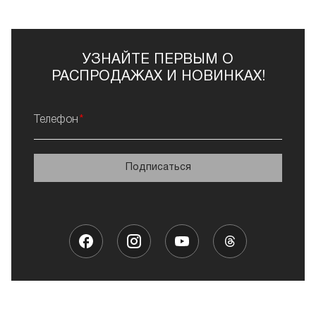
после посещения барбершопа. Они надежно
укладывают и фиксируют волоски на целый день,
защищают от негативного влияния внешних факторов,
а также помогают избавиться от воспалений и
УЗНАЙТЕ ПЕРВЫМ О
раздражений. После бальзама не остается жирного
РАСПРОДАЖАХ И НОВИНКАХ!
блеска.
Шампуни
Телефон
Средства для бороды и усов купить не менее важно,
чем для волос на голове. Особенно это касается
шампуня. Борода загрязняется в 5 раз больше за счет
Подписаться
близкого расположения ко рту. Шампунь помогает
глубоко очистить волосы, освежить и увлажнить
кожу. После использования борода становится
мягкой, послушной и блестящей.
Гребни и ножницы
Такие принадлежности для ухода за бородой нужны и
обладателям роскошной растительности на лице, и
профессиональным барберам. С их помощью можно