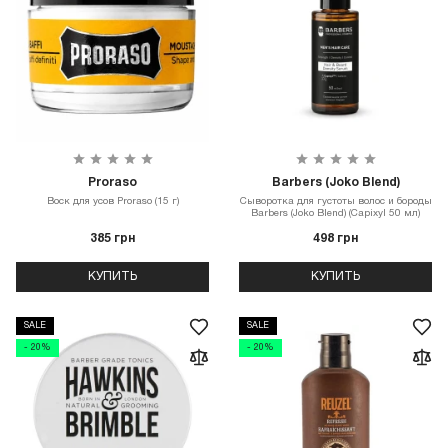
Proraso
Barbers (Joko Blend)
Воск для усов Proraso (15 г)
Сыворотка для густоты волос и бороды
Barbers (Joko Blend) (Capixyl 50 мл)
385 грн
498 грн
КУПИТЬ
КУПИТЬ
SALE
SALE
- 20%
- 20%