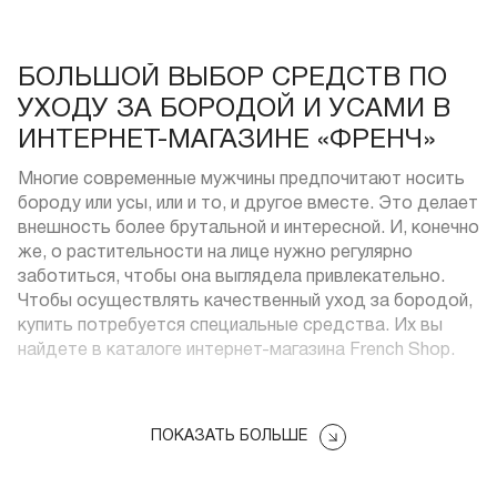
БОЛЬШОЙ ВЫБОР СРЕДСТВ ПО
УХОДУ ЗА БОРОДОЙ И УСАМИ В
ИНТЕРНЕТ-МАГАЗИНЕ «ФРЕНЧ»
Многие современные мужчины предпочитают носить
бороду или усы, или и то, и другое вместе. Это делает
внешность более брутальной и интересной. И, конечно
же, о растительности на лице нужно регулярно
заботиться, чтобы она выглядела привлекательно.
Чтобы осуществлять качественный уход за бородой,
купить потребуется специальные средства. Их вы
найдете в каталоге интернет-магазина French Shop.
СРЕДСТВА ПО УХОДУ ЗА УСАМИ
ПОКАЗАТЬ БОЛЬШЕ
И БОРОДОЙ: АССОРТИМЕНТ
На сайте «Френч» представлены средства по уходу