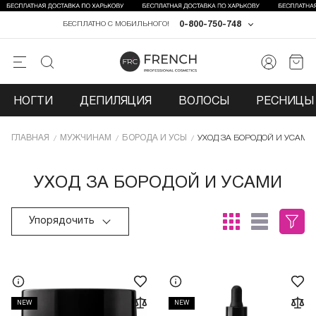
0-800-750-748
БЕСПЛАТНО С МОБИЛЬНОГО!
НОГТИ
ДЕПИЛЯЦИЯ
ВОЛОСЫ
РЕСНИЦЫ 
ГЛАВНАЯ
МУЖЧИНАМ
БОРОДА И УСЫ
УХОД ЗА БОРОДОЙ И УСАМИ
УХОД ЗА БОРОДОЙ И УСАМИ
Упорядочить
NEW
NEW