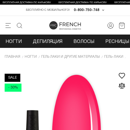
0-800-750-748
БЕСПЛАТНО С МОБИЛЬНОГО!
НОГТИ
ДЕПИЛЯЦИЯ
ВОЛОСЫ
РЕСНИЦЫ 
ГЛАВНАЯ
НОГТИ
ГЕЛЬ ЛАКИ И ДРУГИЕ МАТЕРИАЛЫ
ГЕЛЬ-ЛАКИ
Г
SALE
- 30%