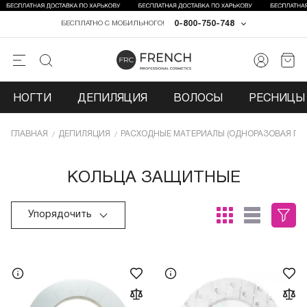
0-800-750-748
БЕСПЛАТНО С МОБИЛЬНОГО!
НОГТИ
ДЕПИЛЯЦИЯ
ВОЛОСЫ
РЕСНИЦЫ 
ГЛАВНАЯ
ДЕПИЛЯЦИЯ
РАСХОДНЫЕ МАТЕРИАЛЫ (ОДНОРАЗОВАЯ ПР
КОЛЬЦА ЗАЩИТНЫЕ
Упорядочить