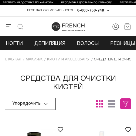
0-800-750-748
БЕСПЛАТНО С МОБИЛЬНОГО!
НОГТИ
ДЕПИЛЯЦИЯ
ВОЛОСЫ
РЕСНИЦЫ 
ГЛАВНАЯ
МАКИЯЖ
КИСТИ И АКСЕССУАРЫ
СРЕДСТВА ДЛЯ ОЧИСТ
СРЕДСТВА ДЛЯ ОЧИСТКИ
КИСТЕЙ
Упорядочить