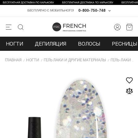
0-800-750-748
БЕСПЛАТНО С МОБИЛЬНОГО!
НОГТИ
ДЕПИЛЯЦИЯ
ВОЛОСЫ
РЕСНИЦЫ 
ГЛАВНАЯ
НОГТИ
ГЕЛЬ ЛАКИ И ДРУГИЕ МАТЕРИАЛЫ
ГЕЛЬ-ЛАКИ
Г