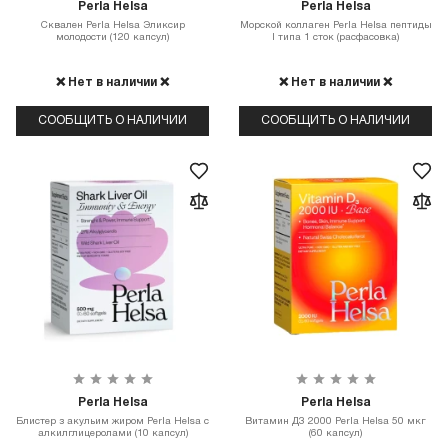
Perla Helsa
Perla Helsa
Сквален Perla Helsa Эликсир
Морской коллаген Perla Helsa пептиды
молодости (120 капсул)
I типа 1 сток (расфасовка)
❌ Нет в наличии ❌
❌ Нет в наличии ❌
СООБЩИТЬ О НАЛИЧИИ
СООБЩИТЬ О НАЛИЧИИ
Perla Helsa
Perla Helsa
Блистер з акульим жиром Perla Helsa с
Витамин Д3 2000 Perla Helsa 50 мкг
алкилглицеролами (10 капсул)
(60 капсул)