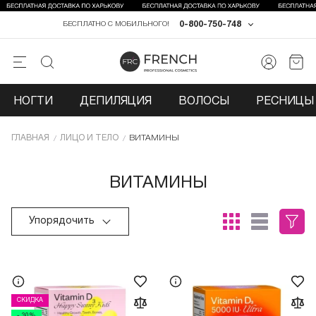
0-800-750-748
БЕСПЛАТНО С МОБИЛЬНОГО!
НОГТИ
ДЕПИЛЯЦИЯ
ВОЛОСЫ
РЕСНИЦЫ 
ГЛАВНАЯ
ЛИЦО И ТЕЛО
ВИТАМИНЫ
ВИТАМИНЫ
Упорядочить
СКИДКА