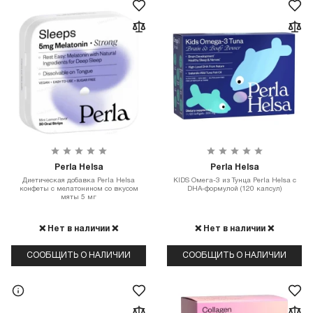
Perla Helsa
Perla Helsa
Диетическая добавка Perla Helsa
KIDS Омега-3 из Тунца Perla Helsa с
конфеты с мелатонином со вкусом
DHA-формулой (120 капсул)
мяты 5 мг
❌ Нет в наличии ❌
❌ Нет в наличии ❌
СООБЩИТЬ О НАЛИЧИИ
СООБЩИТЬ О НАЛИЧИИ