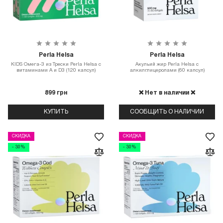
Perla Helsa
Perla Helsa
KIDS Омега-3 из Трески Perla Helsa с
Акульий жир Perla Helsa с
витаминами А и D3 (120 капсул)
алкилглицеролами (60 капсул)
899 грн
❌ Нет в наличии ❌
КУПИТЬ
СООБЩИТЬ О НАЛИЧИИ
СКИДКА
СКИДКА
- 30%
- 30%