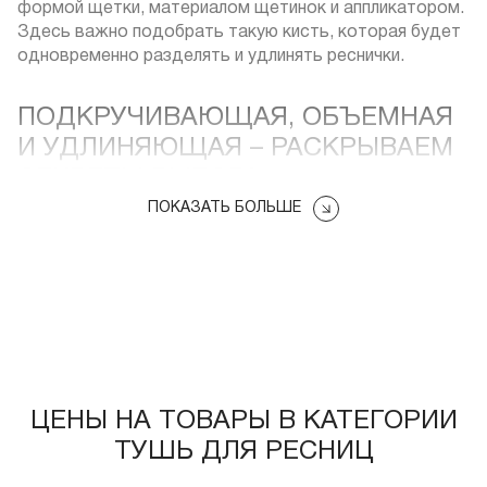
формой щетки, материалом щетинок и аппликатором.
Здесь важно подобрать такую кисть, которая будет
одновременно разделять и удлинять реснички.
ПОДКРУЧИВАЮЩАЯ, ОБЪЕМНАЯ
И УДЛИНЯЮЩАЯ – РАСКРЫВАЕМ
СЕКРЕТЫ ВЫБОРА
КАЧЕСТВЕННОГО СРЕДСТВА
ПОКАЗАТЬ БОЛЬШЕ
Интересно, но факт: первые туши появились в начале
двадцатого столетия. Тогда средство напоминало
брусок с черным пигментом и щеточкой, которая
напоминала мини-расческу. Первенство получили
одновременно две косметические марки: Maybelline и
Rimmel.
ЦЕНЫ НА ТОВАРЫ В КАТЕГОРИИ
В beauty-индустрии тушь считается универсальным
ТУШЬ ДЛЯ РЕСНИЦ
средством, ведь подходит и обладательницам
тонких ресничек, и девушкам с густым типом ресниц.