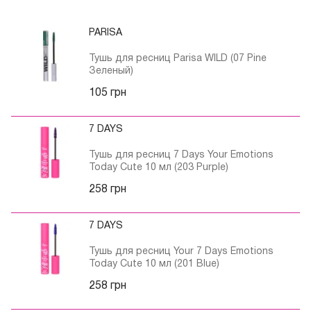
PARISA
В каталогах современных производителей
предложены различные вариации тушей, здесь можно
Тушь для ресниц Parisa WILD (07 Pine
Зеленый)
подобрать:
Удлиняющую;
105 грн
Объемную;
Подкручивающую тушь.
7 DAYS
Тушь для ресниц 7 Days Your Emotions
ОБЪЕМНАЯ ТУШЬ – А ЗДЕСЬ
Today Cute 10 мл (203 Purple)
НАЗВАНИЕ ГОВОРИТ САМО ЗА
258 грн
СЕБЯ
Самой популярной разновидностью является
7 DAYS
объемная разновидность туши для ресниц. Она
Тушь для ресниц Your 7 Days Emotions
подходит для мягких и редких ресничек. Основное
Today Cute 10 мл (201 Blue)
отличие – густая и плотная щеточка, внешне
напоминающая ершик.
258 грн