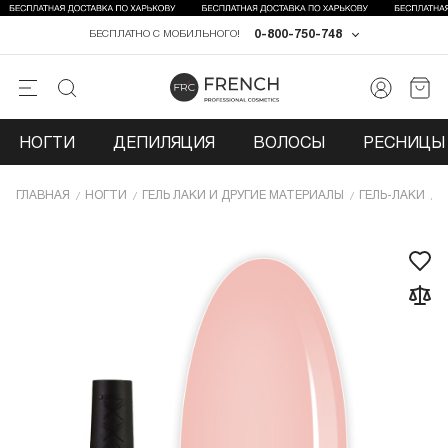
0-800-750-748
БЕСПЛАТНО С МОБИЛЬНОГО!
НОГТИ
ДЕПИЛЯЦИЯ
ВОЛОСЫ
РЕСНИЦЫ 
ГЛАВНАЯ
НОГТИ
ГЕЛЬ ЛАКИ И ДРУГИЕ МАТЕРИАЛЫ
ГЕЛЬ-ЛАКИ
Г