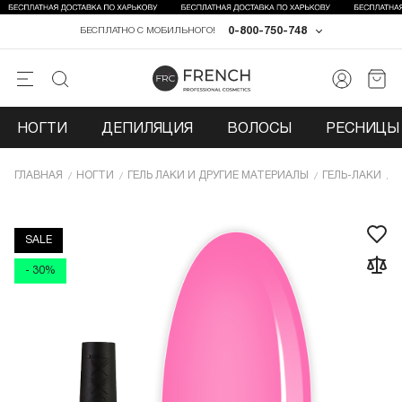
0-800-750-748
БЕСПЛАТНО С МОБИЛЬНОГО!
НОГТИ
ДЕПИЛЯЦИЯ
ВОЛОСЫ
РЕСНИЦЫ 
ГЛАВНАЯ
НОГТИ
ГЕЛЬ ЛАКИ И ДРУГИЕ МАТЕРИАЛЫ
ГЕЛЬ-ЛАКИ
Г
SALE
- 30%