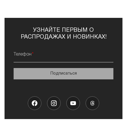
на полные обороты, применяя тонкую алмазную
насадку. Для фрезера вы можете подобрать
различные насадки. Например, мелкоабразивную
алмазную, насадку из камня, каменную
мелкоабразивную.
УЗНАЙТЕ ПЕРВЫМ О
Если вы воспользуетесь нашими рекомендациями, то
РАСПРОДАЖАХ И НОВИНКАХ!
сможете подобрать фрезер для маникюра, который
прослужит вам долгое время.
Телефон
Подписаться