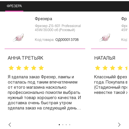
ФРЕЗЕРА
Фрезера
Фре
Фрезер ZS-601 Professional
Фрез
45W/35000 об (Розовый)
45W/
Код товара:
ОД000013708
Код 
АННА ТРЕТЬЯК
НАТАЛЬЯ
Я зделала заказ Фрезер, лампы и
Классныйй фрезе
осталась под таким впечатлением
года. Покупала в
от етого магазина насколько
(Стадионный про
профессионально помогли выбрать
невестке такой ж
нужный товар хорошего качества. И
доставка очень быстрая утром
зделала заказ на следующий день
посылка уже пришла хорошо
запакована. Рекомендую всем етот
магазин.