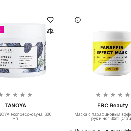
А
TANOYA
FRC Beauty
OYA экспресс-сауна, 300
Маска с парафиновым эфф
мл
рук и ног 30ml (Citru