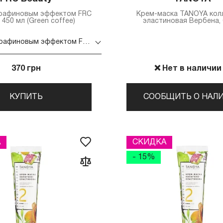
арафиновым эффектом FRC
Крем-маска TANOYA кол
 450 мл (Green coffee)
эластиновая Вербена, 
Маска с парафиновым эффектом FRC Beauty 450 мл (Green coffee)
370 грн
❌ Нет в наличии
КУПИТЬ
СООБЩИТЬ О НАЛ
А
СКИДКА
- 15%