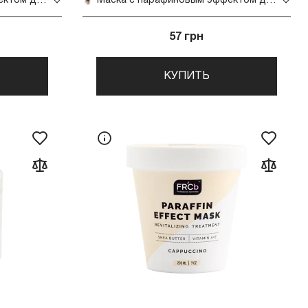
Маска с парафиновым эффектом для рук и ног 30ml (Citrus)
Маска с парафиновым эффектом для рук и ног 30 ml (capuccino)
57 грн
КУПИТЬ