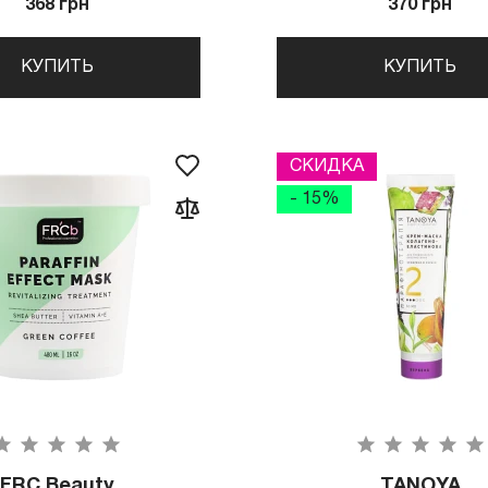
368 грн
370 грн
КУПИТЬ
КУПИТЬ
СКИДКА
- 15%
FRC Beauty
TANOYA