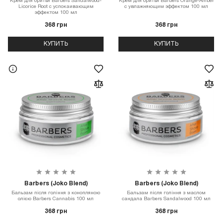
Крем для бритья Barbers Sandalwood-
Крем для бритья Barbers Orange-Amber
Licorice Root с успокаивающим
с увлажняющим эффектом 100 мл
эффектом 100 мл
368 грн
368 грн
КУПИТЬ
КУПИТЬ
Barbers (Joko Blend)
Barbers (Joko Blend)
Бальзам після гоління з конопляною
Бальзам після гоління з маслом
олією Barbers Cannabis 100 мл
сандала Barbers Sandalwood 100 мл
368 грн
368 грн