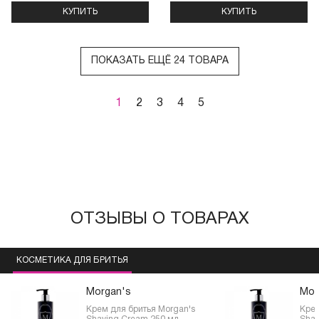
КУПИТЬ
КУПИТЬ
ПОКАЗАТЬ ЕЩЁ 24 ТОВАРА
1
2
3
4
5
ОТЗЫВЫ О ТОВАРАХ
КОСМЕТИКА ДЛЯ БРИТЬЯ
Morgan's
Mor
Крем для бритья Morgan's
Крем