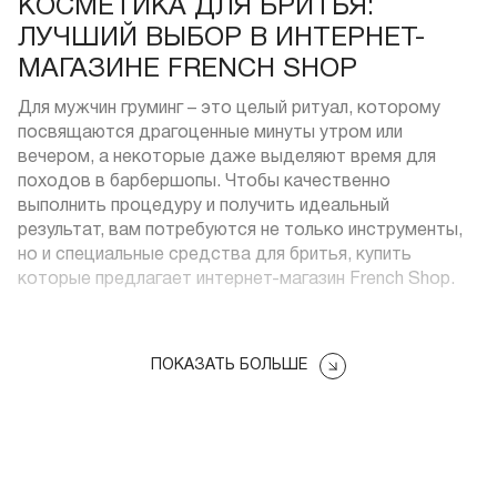
КОСМЕТИКА ДЛЯ БРИТЬЯ:
ЛУЧШИЙ ВЫБОР В ИНТЕРНЕТ-
МАГАЗИНЕ FRENCH SHOP
Для мужчин груминг – это целый ритуал, которому
посвящаются драгоценные минуты утром или
вечером, а некоторые даже выделяют время для
походов в барбершопы. Чтобы качественно
выполнить процедуру и получить идеальный
результат, вам потребуются не только инструменты,
но и специальные средства для бритья, купить
которые предлагает интернет-магазин French Shop.
АССОРТИМЕНТ СРЕДСТВ ДЛЯ
ПОКАЗАТЬ БОЛЬШЕ
БРИТЬЯ НА САЙТЕ FRENCH SHOP
Мужская косметика для бритья в каталоге интернет-
магазина «Френч» делится на три категории: та,
которая используется до процедуры, во время и
после.