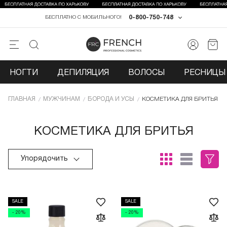
0-800-750-748
БЕСПЛАТНО С МОБИЛЬНОГО!
НОГТИ
ДЕПИЛЯЦИЯ
ВОЛОСЫ
РЕСНИЦЫ 
ГЛАВНАЯ
МУЖЧИНАМ
БОРОДА И УСЫ
КОСМЕТИКА ДЛЯ БРИТЬЯ
КОСМЕТИКА ДЛЯ БРИТЬЯ
Упорядочить
SALE
SALE
- 20%
- 20%