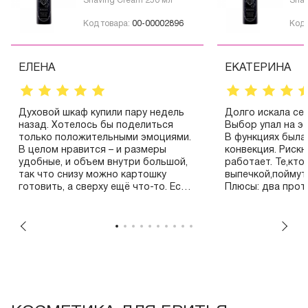
Shaving Cream 250 мл
Shav
Код товара:
00-00002896
Код 
ЕЛЕНА
ЕКАТЕРИНА
Духовой шкаф купили пару недель
Долго искала се
назад. Хотелось бы поделиться
Выбор упал на эт
только положительными эмоциями.
В функциях была
В целом нравится – и размеры
конвекция. Рискну
удобные, и объем внутри большой,
работает. Те,кто
так что снизу можно картошку
выпечкой,поймут
готовить, а сверху ещё что-то. Есть
Плюсы: два прот
таймер, а вот гриль ещё не
уровней,простор
проболвали,будем осваивать.
главное конвекц
Переключатели работают хорошо,
с выпечкой спра
не западают.
Пока только пол