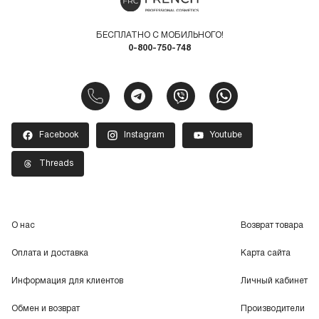
качеством, ведь мы сотрудничаем только с
проверенными производителями (Barba Italiana,
Uppercut, Barber, Estel, KayPro и другими).
БЕСПЛАТНО С МОБИЛЬНОГО!
0-800-750-748
Заказывая на нашем сайте, вы можете получить
бесплатную консультацию и индивидуальный подбор
средств. Доставка осуществляется по всем городам
Украины в течение 2-3 дней.
Facebook
Instagram
Youtube
Threads
О нас
Возврат товара
Оплата и доставка
Карта сайта
Информация для клиентов
Личный кабинет
Обмен и возврат
Производители