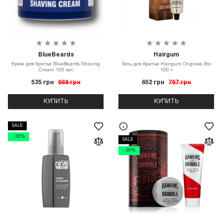
BlueBeards
Hairgum
Крем для бритья BlueBeards Shaving
Гель для бритья Hairgum Origines Bio
Cream 150 мл
100 г
535 грн
669 грн
652 грн
767 грн
КУПИТЬ
КУПИТЬ
SALE
- 20%
SALE
- 20%