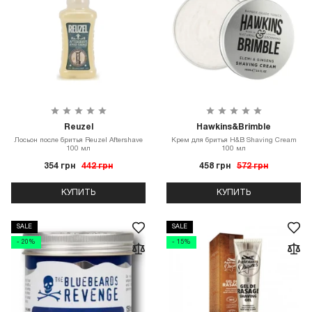
Reuzel
Hawkins&Brimble
Лосьон после бритья Reuzel Aftershave
Крем для бритья H&B Shaving Cream
100 мл
100 мл
354 грн
442 грн
458 грн
572 грн
КУПИТЬ
КУПИТЬ
SALE
SALE
- 20%
- 15%