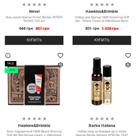
Nirvel
Hawkins&Brimble
Гель после бритья Nirvel Barber AFTER-
Набор для бритья H&B Grooming Gift
SHAVE 150 мл
Set - Shave Cream & AfterShave Balm
646 грн
807 грн
831 грн
1 039 грн
КУПИТЬ
КУПИТЬ
SALE
- 20%
Hawkins&Brimble
Barba Italiana
Бокс подарочный H&B Beard Shaving
Набор уход за бородой до и после
Gift Set Box (shave cream + aftershave
бритья Barba Italiana SPECIAL DUO