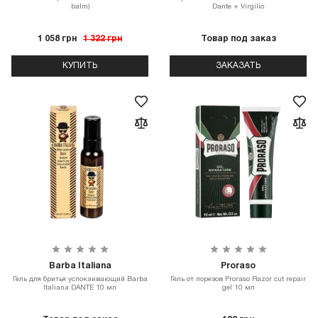
balm)
Dante + Virgilio
1 058 грн
1 322 грн
Товар под заказ
КУПИТЬ
ЗАКАЗАТЬ
Barba Italiana
Proraso
Гель для бритья успокаивающий Barba
Гель от порезов Proraso Razor cut repair
Italiana DANTE 10 мл
gel 10 мл