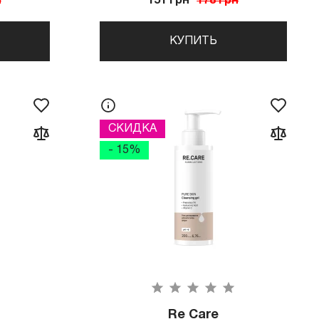
н
151 грн
178 грн
КУПИТЬ
СКИДКА
- 15%
Re Care