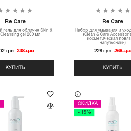
Re Care
Re Care
 гель для обличчя Skin &
Набор для умывания и уход
 Cleansing gel 200 мл
(Clean & Care Accessori
косметическая повяз
напульсники)
02 грн
238 грн
228 грн
268 гр
КУПИТЬ
КУПИТЬ
А
СКИДКА
- 15%