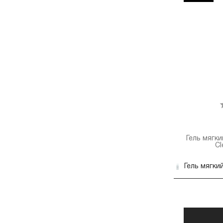
Гель мягк
Cl