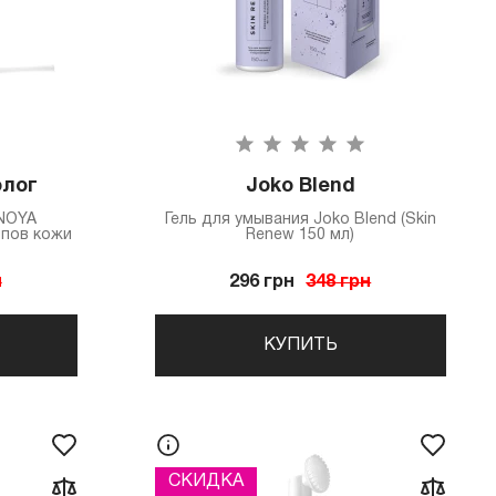
лог
Joko Blend
ANOYA
Гель для умывания Joko Blend (Skin
ипов кожи
Renew 150 мл)
н
296 грн
348 грн
КУПИТЬ
СКИДКА