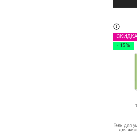
СКИДК
- 15%
Гель для у
для жир