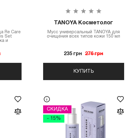
TANOYA Косметолог
а Re Care
Мусс универсальный TANOYA для
es Set
очищения всех типов кожи 150 мл
ка и
н
235 грн
276 грн
КУПИТЬ
СКИДКА
- 15%