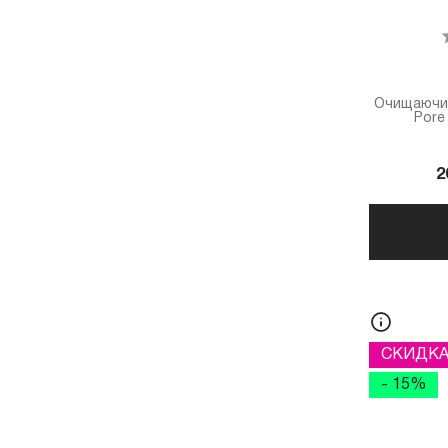
Очищаючий
Pore
2
СКИДК
- 15%