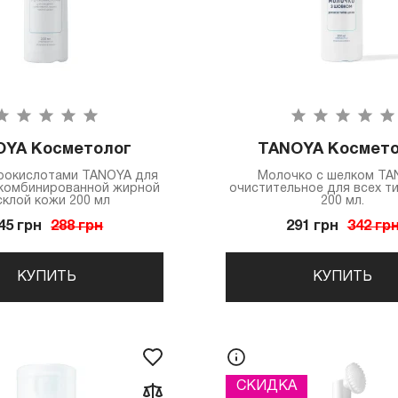
OYA Косметолог
TANOYA Космето
дрокислотами TANOYA для
Молочко с шелком T
комбинированной жирной
очистительное для всех т
склой кожи 200 мл
200 мл.
45 грн
288 грн
291 грн
342 гр
КУПИТЬ
КУПИТЬ
СКИДКА