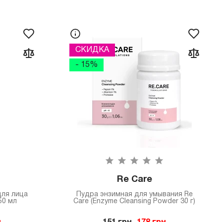
СКИДКА
- 15%
Re Care
ля лица
Пудра энзимная для умывания Re
50 мл
Care (Enzyme Cleansing Powder 30 г)