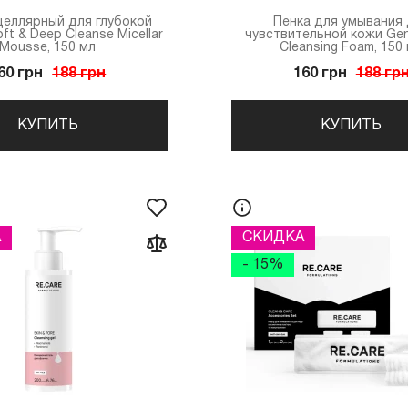
целлярный для глубокой
Пенка для умывания
ft & Deep Cleanse Micellar
чувствительной кожи Gen
Mousse, 150 мл
Cleansing Foam, 150
60 грн
188 грн
160 грн
188 гр
КУПИТЬ
КУПИТЬ
А
СКИДКА
- 15%