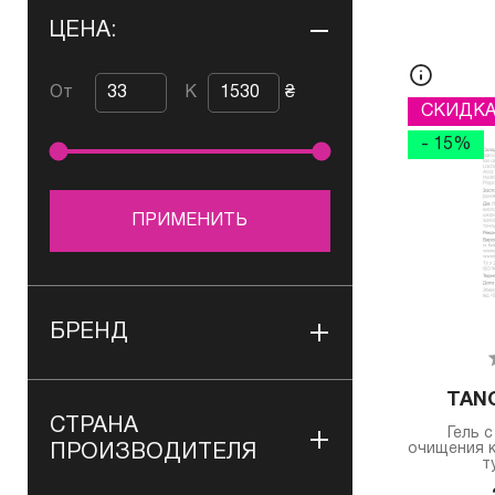
ЦЕНА:
От
К
₴
СКИДК
- 15%
ПРИМЕНИТЬ
БРЕНД
TAN
СТРАНА
Гель 
очищения 
ПРОИЗВОДИТЕЛЯ
т