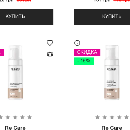
28 грн
33 грн
151 грн
178 гр
КУПИТЬ
КУПИТЬ
А
СКИДКА
- 15%
Re Care
Re Care