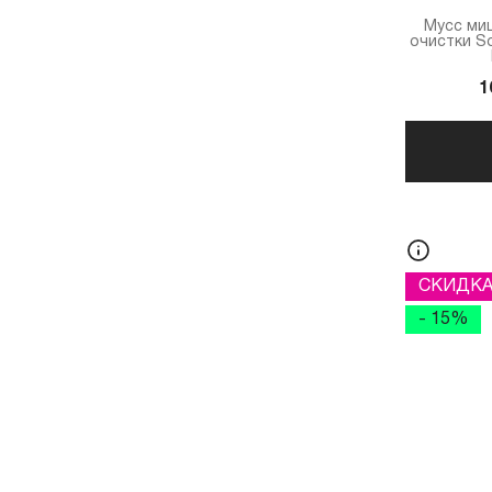
ОБЪЁМ
Мусс ми
очистки So
1
СКИДК
- 15%