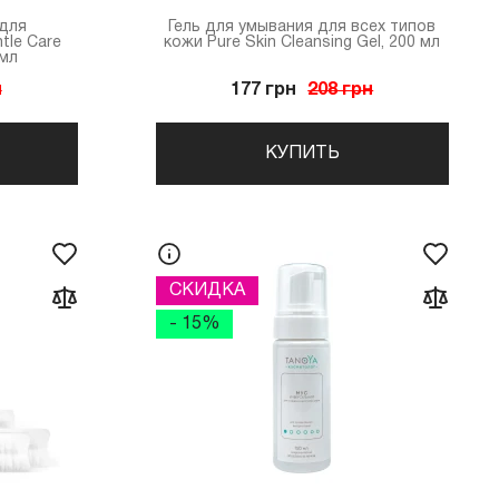
 для
Гель для умывания для всех типов
tle Сare
кожи Pure Skin Cleansing Gel, 200 мл
 мл
н
177 грн
208 грн
КУПИТЬ
СКИДКА
- 15%