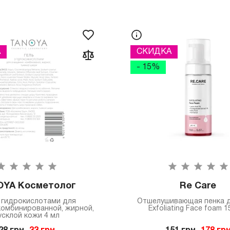
А
СКИДКА
- 15%
OYA Косметолог
Re Care
с гидрокислотами для
Отшелушивающая пенка д
комбинированной, жирной,
Exfoliating Face foam 1
усклой кожи 4 мл