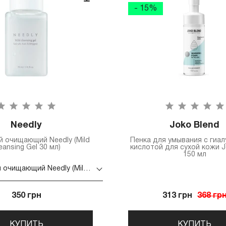
- 15%
Needly
Joko Blend
ий очищающий Needly (Mild
Пенка для умывания с гиа
eansing Gel 30 мл)
кислотой для сухой кожи J
150 мл
Гель мягкий очищающий Needly (Mild Cleansing Gel 30 мл)
350 грн
313 грн
368 гр
КУПИТЬ
КУПИТЬ