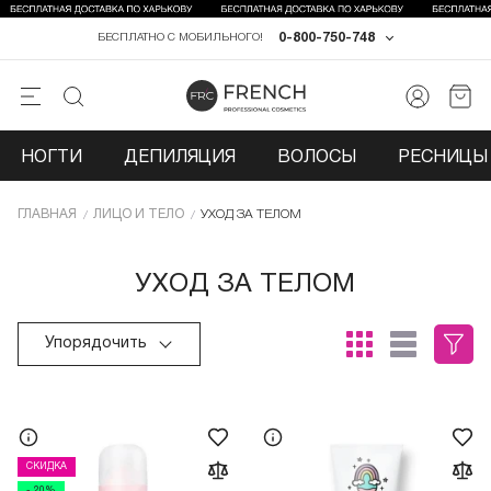
0-800-750-748
БЕСПЛАТНО С МОБИЛЬНОГО!
НОГТИ
ДЕПИЛЯЦИЯ
ВОЛОСЫ
РЕСНИЦЫ 
ГЛАВНАЯ
ЛИЦО И ТЕЛО
УХОД ЗА ТЕЛОМ
УХОД ЗА ТЕЛОМ
Упорядочить
СКИДКА