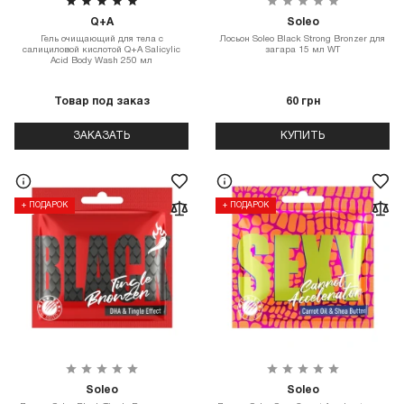
Q+A
Soleo
Гель очищающий для тела с
Лосьон Soleo Black Strong Bronzer для
салициловой кислотой Q+A Salicylic
загара 15 мл WT
Acid Body Wash 250 мл
Товар под заказ
60 грн
ЗАКАЗАТЬ
КУПИТЬ
+ ПОДАРОК
+ ПОДАРОК
Soleo
Soleo