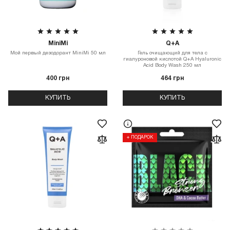
MiniMi
Q+A
Мой первый дезодорант MiniMi 50 мл
Гель очищающий для тела с
гиалуроновой кислотой Q+A Hyaluronic
Acid Body Wash 250 мл
400 грн
464 грн
КУПИТЬ
КУПИТЬ
+ ПОДАРОК