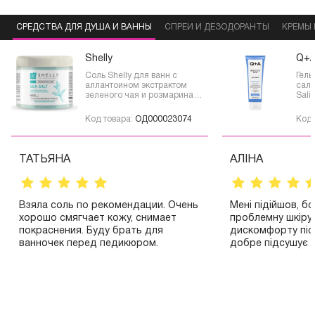
СРЕДСТВА ДЛЯ ДУША И ВАННЫ
СПРЕИ И ДЕЗОДОРАНТЫ
КРЕМЫ
Shelly
Q+
Соль Shelly для ванн с
Гель
аллантоином экстрактом
сали
зеленого чая и розмарина
Sali
550 г
мл
Код товара:
ОД000023074
Код 
ТАТЬЯНА
АЛІНА
Взяла соль по рекомендации. Очень
Мені підійшов, бо
хорошо смягчает кожу, снимает
проблемну шкіру.
покраснения. Буду брать для
дискомфорту піс
ванночек перед педикюром.
добре підсушує з