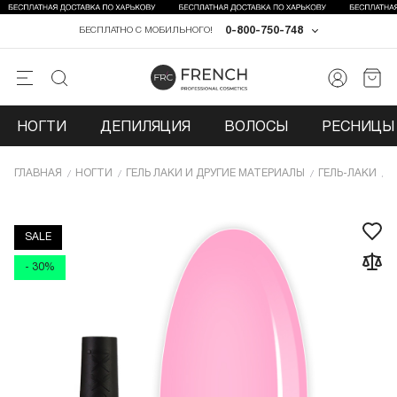
0-800-750-748
БЕСПЛАТНО С МОБИЛЬНОГО!
НОГТИ
ДЕПИЛЯЦИЯ
ВОЛОСЫ
РЕСНИЦЫ 
ГЛАВНАЯ
НОГТИ
ГЕЛЬ ЛАКИ И ДРУГИЕ МАТЕРИАЛЫ
ГЕЛЬ-ЛАКИ
Г
SALE
- 30%