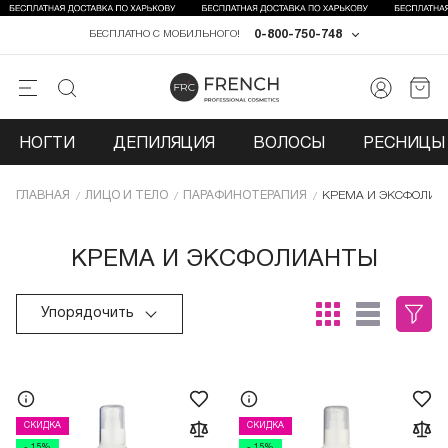
0-800-750-748
БЕСПЛАТНО С МОБИЛЬНОГО!
НОГТИ
ДЕПИЛЯЦИЯ
ВОЛОСЫ
РЕСНИЦЫ 
ГЛАВНАЯ
ЛИЦО И ТЕЛО
ПАРАФИНОТЕРАПИЯ
КРЕМА И ЭКСФОЛИ
КРЕМА И ЭКСФОЛИАНТЫ
Упорядочить
СКИДКА
СКИДКА