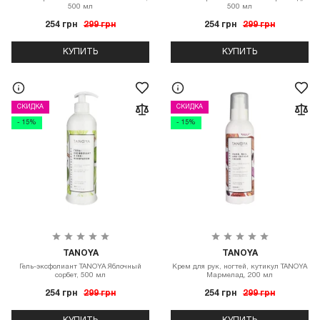
500 мл
500 мл
254 грн
299 грн
254 грн
299 грн
КУПИТЬ
КУПИТЬ
СКИДКА
СКИДКА
- 15%
- 15%
TANOYA
TANOYA
Гель-эксфолиант TANOYA Яблочный
Крем для рук, ногтей, кутикул TANOYA
сорбет, 500 мл
Мармелад, 200 мл
254 грн
299 грн
254 грн
299 грн