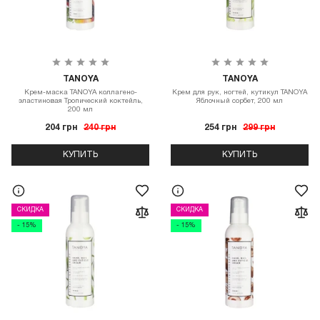
TANOYA
TANOYA
Крем-маска TANOYA коллагено-
Крем для рук, ногтей, кутикул TANOYA
эластиновая Тропический коктейль,
Яблочный сорбет, 200 мл
200 мл
204 грн
240 грн
254 грн
299 грн
КУПИТЬ
КУПИТЬ
СКИДКА
СКИДКА
- 15%
- 15%