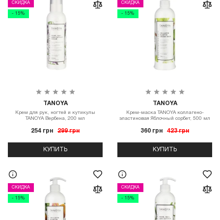
СКИДКА
СКИДКА
- 15%
- 15%
TANOYA
TANOYA
Крем для рук, ногтей и кутикулы
Крем-маска TANOYA коллагено-
TANOYA Вербена, 200 мл
эластиновая Яблочный сорбет, 500 мл
254 грн
299 грн
360 грн
423 грн
КУПИТЬ
КУПИТЬ
СКИДКА
СКИДКА
- 15%
- 15%