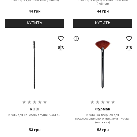
Кисть для губ KODI W06 (нейлон)
Кисть для подвода глаз KODI W08
(нейлон)
44 грн
44 грн
КУПИТЬ
КУПИТЬ
KODI
Фурман
Кисть для нанесения туши KODI 63
Кисточка веерная для
профессионального макияжа Фурман
(широкая)
53 грн
53 грн