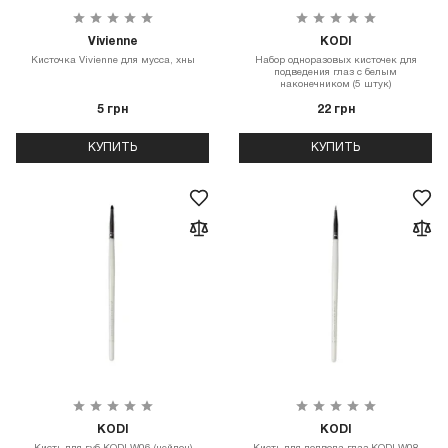
Vivienne
KODI
Кисточка Vivienne для мусса, хны
Набор одноразовых кисточек для
подведения глаз с белым
наконечником (5 штук)
5 грн
22 грн
КУПИТЬ
КУПИТЬ
KODI
KODI