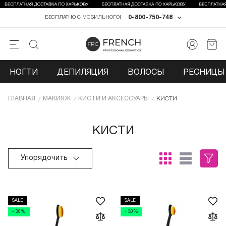
0-800-750-748
БЕСПЛАТНО С МОБИЛЬНОГО!
НОГТИ
ДЕПИЛЯЦИЯ
ВОЛОСЫ
РЕСНИЦЫ 
ГЛАВНАЯ
МАКИЯЖ
КИСТИ И АКСЕССУАРЫ
КИСТИ
КИСТИ
Упорядочить
SALE
SALE
- 30%
- 30%