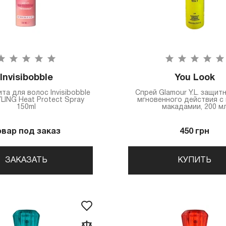
Invisibobble
You Look
а для волос Invisibobble
Спрей Glamour Y.L. защит
LING Heat Protect Spray
мгновенного действия с
150ml
макадамии, 200 м
овар под заказ
450 грн
ЗАКАЗАТЬ
КУПИТЬ