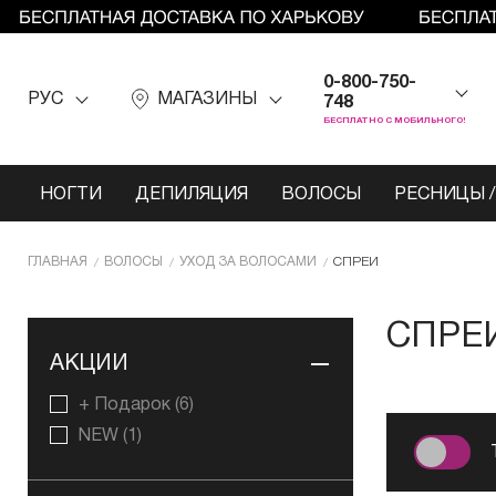
0-800-750-
РУС
МАГАЗИНЫ
748
БЕСПЛАТНО С МОБИЛЬНОГО!
НОГТИ
ДЕПИЛЯЦИЯ
ВОЛОСЫ
РЕСНИЦЫ /
ГЛАВНАЯ
ВОЛОСЫ
УХОД ЗА ВОЛОСАМИ
СПРЕИ
СПРЕ
АКЦИИ
+ Подарок
(6)
NEW
(1)