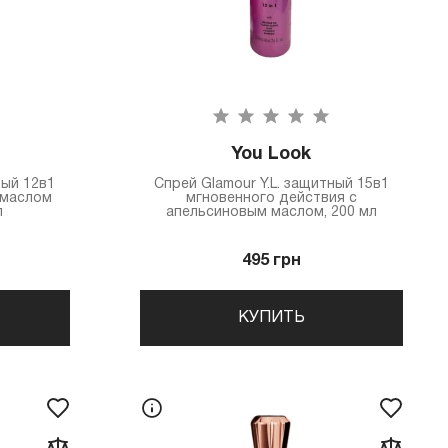
You Look
ный 12в1
Спрей Glamour Y.L. защитный 15в1
 маслом
мгновенного действия с
л
апельсиновым маслом, 200 мл
495 грн
КУПИТЬ