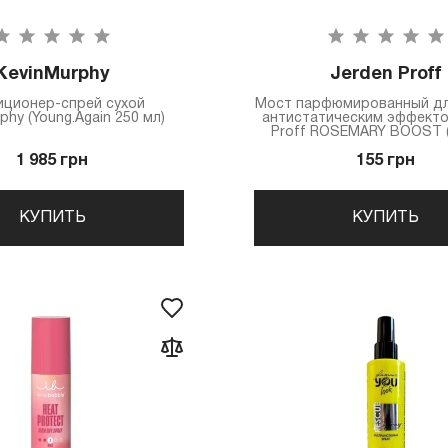
KevinMurphy
Jerden Proff
ционер-спрей сухой
Мост парфюмированный дл
phy (Young.Again 250 мл)
антистатическим эффекто
Proff ROSEMARY BOOST (
1 985 грн
155 грн
КУПИТЬ
КУПИТЬ