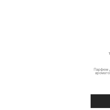
Парфюм д
ароматом