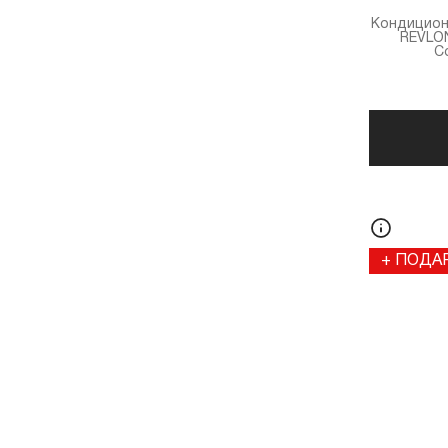
Кондицион
REVLON
C
+ ПОДА