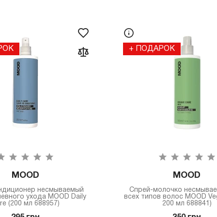
РОК
+ ПОДАРОК
MOOD
MOOD
ндиционер несмываемый
Спрей-молочко несмывае
евного ухода MOOD Daily
всех типов волос MOOD Veg
re (200 мл 688957)
200 мл 688841)