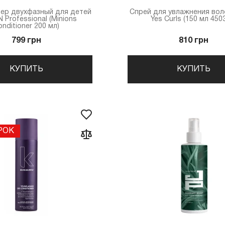
ер двухфазный для детей
Спрей для увлажнения во
 Professional (Minions
Yes Curls (150 мл 450
onditioner 200 мл)
799 грн
810 грн
КУПИТЬ
КУПИТЬ
РОК