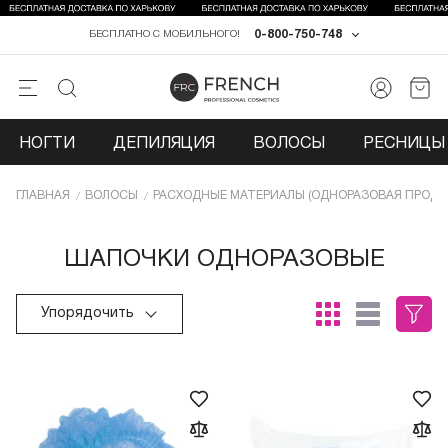
0-800-750-748
БЕСПЛАТНО С МОБИЛЬНОГО!
НОГТИ
ДЕПИЛЯЦИЯ
ВОЛОСЫ
РЕСНИЦЫ 
ГЛАВНАЯ
ВОЛОСЫ
РАСХОДНЫЕ МАТЕРИАЛЫ (ОДНОРАЗОВАЯ ПРОДУ
ШАПОЧКИ ОДНОРАЗОВЫЕ
Упорядочить