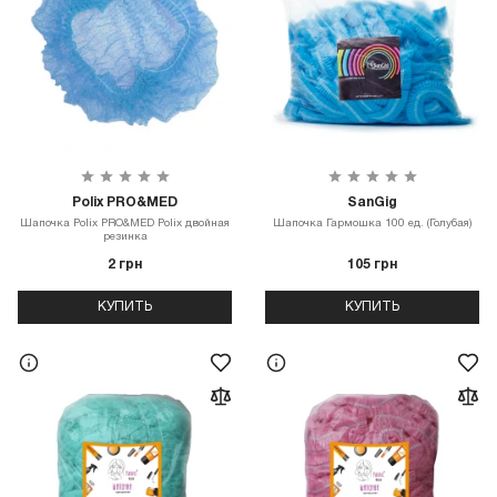
Polix PRO&MED
SanGig
Шапочка Polix PRO&MED Polix двойная
Шапочка Гармошка 100 ед. (Голубая)
резинка
2 грн
105 грн
КУПИТЬ
КУПИТЬ