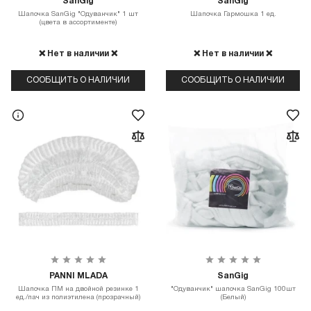
SanGig
SanGig
Шапочка SanGig "Одуванчик" 1 шт
Шапочка Гармошка 1 ед.
(цвета в ассортименте)
❌ Нет в наличии ❌
❌ Нет в наличии ❌
СООБЩИТЬ О НАЛИЧИИ
СООБЩИТЬ О НАЛИЧИИ
PANNI MLADA
SanGig
Шапочка ПМ на двойной резинке 1
"Одуванчик" шапочка SanGig 100шт
ед./пач из полиэтилена (прозрачный)
(Белый)