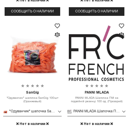
❌ Нет в наличии ❌
❌ Нет в наличии ❌
СООБЩИТЬ О НАЛИЧИИ
СООБЩИТЬ О НАЛИЧИИ
SanGig
PANNI MLADA
"Одуванчик" шапочка SanGig 100шт
PANNI MLADA Шапочка ПМ на
(Оранжевый)
подвійній резинці 100 од. (Прозорий)
"Одуванчик" шапочка SanGig 100шт (Оранжевый)
PANNI MLADA Шапочка ПМ на подвійній резинці 100 од. (Прозорий)
❌ Нет в наличии ❌
❌ Нет в наличии ❌