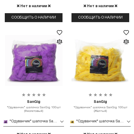
❌ Нет в наличии ❌
❌ Нет в наличии ❌
СООБЩИТЬ О НАЛИЧИИ
СООБЩИТЬ О НАЛИЧИИ
SanGig
SanGig
"Одуванчик" шапочка SanGig 100шт
"Одуванчик" шапочка SanGig 100шт
(Фиолетовый)
(Желтый)
"Одуванчик" шапочка SanGig 100шт (Фиолетовый)
"Одуванчик" шапочка SanGig 100шт (Желтый)