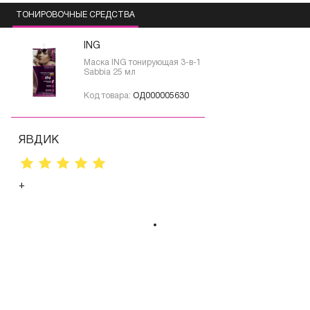
ТОНИРОВОЧНЫЕ СРЕДСТВА
ING
Маска ING тонирующая 3-в-1
Sabbia 25 мл
Код товара:
ОД000005630
ЯВДИК
+