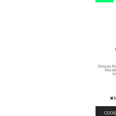
Лосьон N
без а
к
❌ 
СООБ