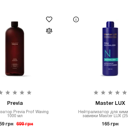
Previa
Master LUX
затор Previa Prof Waving
Нейтрализатор для хим
1000 мл
завивки Master LUX (25
59 грн
699 грн
165 грн