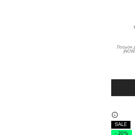
Лосьон 
jNOWA
SALE
- 20%