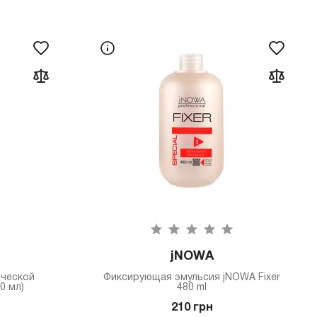
jNOWA
ической
Фиксирующая эмульсия jNOWA Fixer
0 мл)
480 ml
210 грн