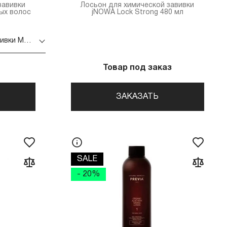
завивки
Лосьон для химической завивки
ых волос
jNOWA Lock Strong 480 мл
Лосьон для химической завивки Master LUX (для нормальных волос 200 мл)
Товар под заказ
ЗАКАЗАТЬ
SALE
- 20%