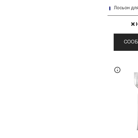
❌ 
СООБ