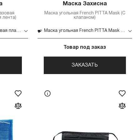
а
Маска Захисна
азовая
Маска угольная French PITTA Mask (С
я лента)
клапаном)
Маска защитная многоразовая пластиковая 1 шт (Черная лента)
Маска угольная French PITTA Mask (С клапаном)
Товар под заказ
ЗАКАЗАТЬ