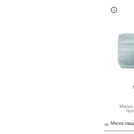
Маска 
про