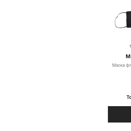
М
Маска фл
Т