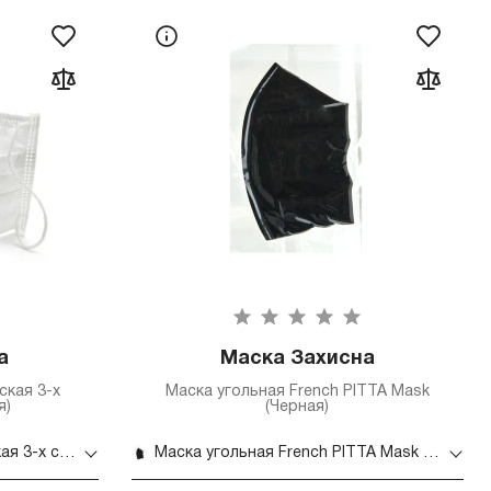
а
Маска Захисна
ская 3-х
Маска угольная French PITTA Mask
я)
(Черная)
Маска защитная медицинская 3-х слойная 5 шт (Белая)
Маска угольная French PITTA Mask (Черная)