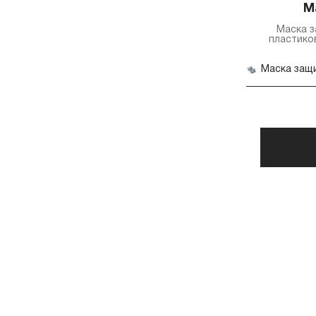
М
Маска 
пластиков