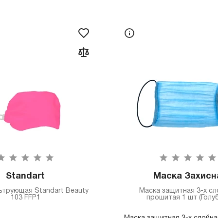
Standart
Маска Захисн
ьтрующая Standart Beauty
Маска защитная 3-х сл
103 FFP1
прошитая 1 шт (Голу