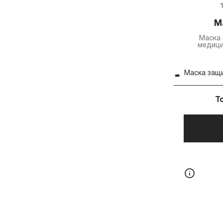
М
Маска 
медици
Т