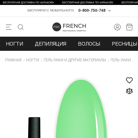
0-800-750-748
БЕСПЛАТНО С МОБИЛЬНОГО!
НОГТИ
ДЕПИЛЯЦИЯ
ВОЛОСЫ
РЕСНИЦЫ 
ГЛАВНАЯ
НОГТИ
ГЕЛЬ ЛАКИ И ДРУГИЕ МАТЕРИАЛЫ
ГЕЛЬ-ЛАКИ
Г