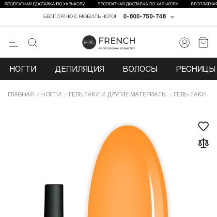
0-800-750-748
БЕСПЛАТНО С МОБИЛЬНОГО!
НОГТИ
ДЕПИЛЯЦИЯ
ВОЛОСЫ
РЕСНИЦЫ 
ГЛАВНАЯ
НОГТИ
ГЕЛЬ ЛАКИ И ДРУГИЕ МАТЕРИАЛЫ
ГЕЛЬ-ЛАКИ
Г