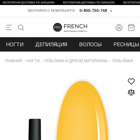
0-800-750-748
БЕСПЛАТНО С МОБИЛЬНОГО!
НОГТИ
ДЕПИЛЯЦИЯ
ВОЛОСЫ
РЕСНИЦЫ 
ГЛАВНАЯ
НОГТИ
ГЕЛЬ ЛАКИ И ДРУГИЕ МАТЕРИАЛЫ
ГЕЛЬ-ЛАКИ
Г