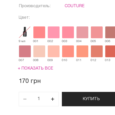
Производитель:
COUTURE
Цвет:
9 мл
001
002
003
004
005
006
007
008
009
010
011
012
013
+ ПОКАЗАТЬ ВСЕ
170 грн
КУПИТЬ