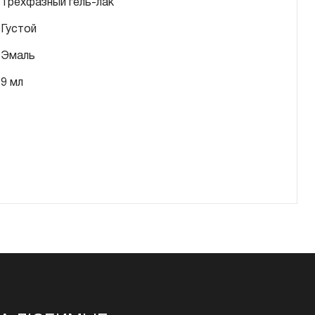
Трехфазный гель-лак
Густой
Эмаль
9 мл