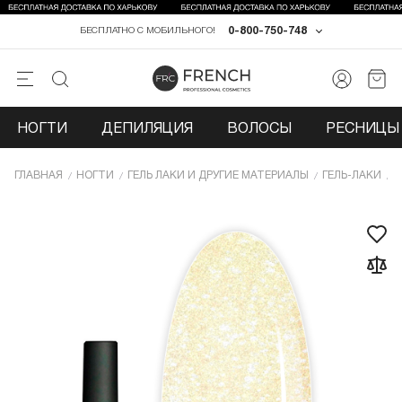
0-800-750-748
БЕСПЛАТНО С МОБИЛЬНОГО!
НОГТИ
ДЕПИЛЯЦИЯ
ВОЛОСЫ
РЕСНИЦЫ 
ГЛАВНАЯ
НОГТИ
ГЕЛЬ ЛАКИ И ДРУГИЕ МАТЕРИАЛЫ
ГЕЛЬ-ЛАКИ
Г