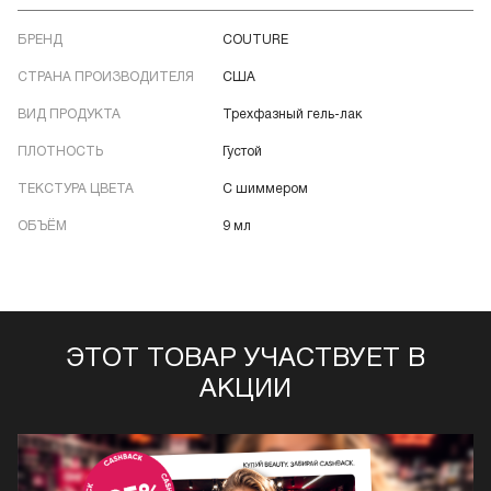
БРЕНД
COUTURE
СТРАНА ПРОИЗВОДИТЕЛЯ
США
ВИД ПРОДУКТА
Трехфазный гель-лак
ПЛОТНОСТЬ
Густой
ТЕКСТУРА ЦВЕТА
С шиммером
ОБЪЁМ
9 мл
ЭТОТ ТОВАР УЧАСТВУЕТ В
АКЦИИ