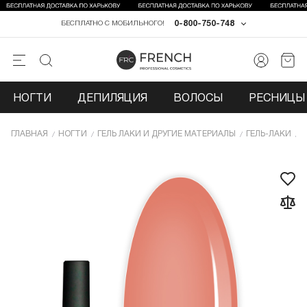
0-800-750-748
БЕСПЛАТНО С МОБИЛЬНОГО!
НОГТИ
ДЕПИЛЯЦИЯ
ВОЛОСЫ
РЕСНИЦЫ 
ГЛАВНАЯ
НОГТИ
ГЕЛЬ ЛАКИ И ДРУГИЕ МАТЕРИАЛЫ
ГЕЛЬ-ЛАКИ
Г