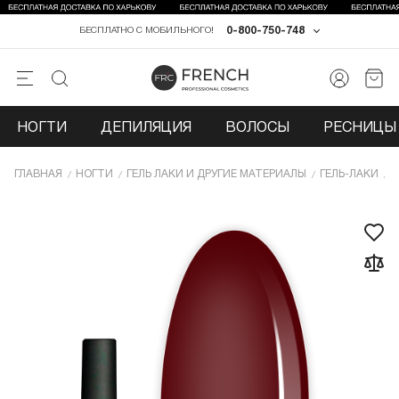
0-800-750-748
БЕСПЛАТНО С МОБИЛЬНОГО!
НОГТИ
ДЕПИЛЯЦИЯ
ВОЛОСЫ
РЕСНИЦЫ 
ГЛАВНАЯ
НОГТИ
ГЕЛЬ ЛАКИ И ДРУГИЕ МАТЕРИАЛЫ
ГЕЛЬ-ЛАКИ
Г