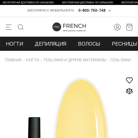
0-800-750-748
БЕСПЛАТНО С МОБИЛЬНОГО!
НОГТИ
ДЕПИЛЯЦИЯ
ВОЛОСЫ
РЕСНИЦЫ 
ГЛАВНАЯ
НОГТИ
ГЕЛЬ ЛАКИ И ДРУГИЕ МАТЕРИАЛЫ
ГЕЛЬ-ЛАКИ
Г