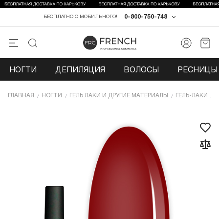
0-800-750-748
БЕСПЛАТНО С МОБИЛЬНОГО!
НОГТИ
ДЕПИЛЯЦИЯ
ВОЛОСЫ
РЕСНИЦЫ 
ГЛАВНАЯ
НОГТИ
ГЕЛЬ ЛАКИ И ДРУГИЕ МАТЕРИАЛЫ
ГЕЛЬ-ЛАКИ
Г