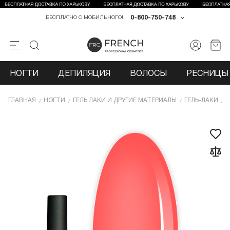
0-800-750-748
БЕСПЛАТНО С МОБИЛЬНОГО!
НОГТИ
ДЕПИЛЯЦИЯ
ВОЛОСЫ
РЕСНИЦЫ 
ГЛАВНАЯ
НОГТИ
ГЕЛЬ ЛАКИ И ДРУГИЕ МАТЕРИАЛЫ
ГЕЛЬ-ЛАКИ
Г