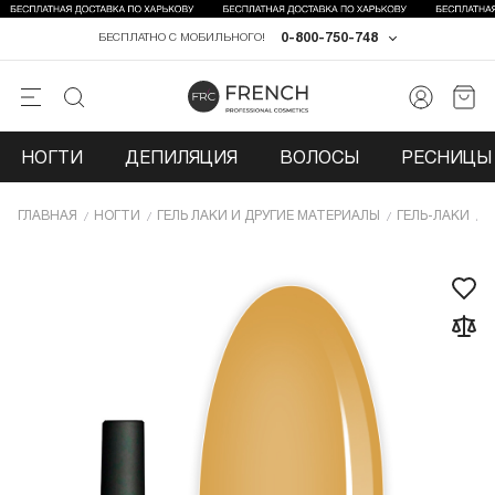
0-800-750-748
БЕСПЛАТНО С МОБИЛЬНОГО!
НОГТИ
ДЕПИЛЯЦИЯ
ВОЛОСЫ
РЕСНИЦЫ 
ГЛАВНАЯ
НОГТИ
ГЕЛЬ ЛАКИ И ДРУГИЕ МАТЕРИАЛЫ
ГЕЛЬ-ЛАКИ
Г