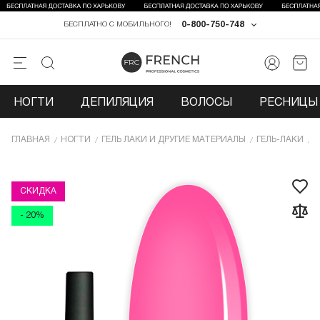
0-800-750-748
БЕСПЛАТНО С МОБИЛЬНОГО!
НОГТИ
ДЕПИЛЯЦИЯ
ВОЛОСЫ
РЕСНИЦЫ 
ГЛАВНАЯ
НОГТИ
ГЕЛЬ ЛАКИ И ДРУГИЕ МАТЕРИАЛЫ
ГЕЛЬ-ЛАКИ
Г
СКИДКА
- 20%