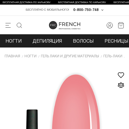
0-800-750-748
БЕСПЛАТНО С МОБИЛЬНОГО!
НОГТИ
ДЕПИЛЯЦИЯ
ВОЛОСЫ
РЕСНИЦЫ 
ГЛАВНАЯ
НОГТИ
ГЕЛЬ ЛАКИ И ДРУГИЕ МАТЕРИАЛЫ
ГЕЛЬ-ЛАКИ
Г