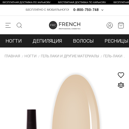
0-800-750-748
БЕСПЛАТНО С МОБИЛЬНОГО!
НОГТИ
ДЕПИЛЯЦИЯ
ВОЛОСЫ
РЕСНИЦЫ 
ГЛАВНАЯ
НОГТИ
ГЕЛЬ ЛАКИ И ДРУГИЕ МАТЕРИАЛЫ
ГЕЛЬ-ЛАКИ
Г