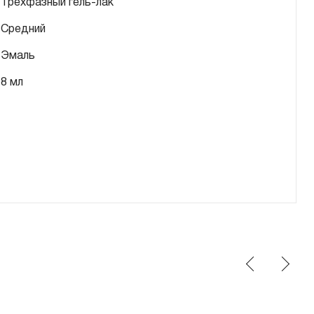
Трехфазный гель-лак
Средний
Эмаль
8 мл