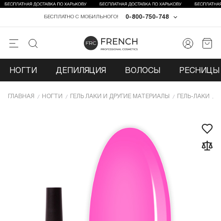
0-800-750-748
БЕСПЛАТНО С МОБИЛЬНОГО!
НОГТИ
ДЕПИЛЯЦИЯ
ВОЛОСЫ
РЕСНИЦЫ 
ГЛАВНАЯ
НОГТИ
ГЕЛЬ ЛАКИ И ДРУГИЕ МАТЕРИАЛЫ
ГЕЛЬ-ЛАКИ
Г