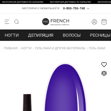
0-800-750-748
БЕСПЛАТНО С МОБИЛЬНОГО!
НОГТИ
ДЕПИЛЯЦИЯ
ВОЛОСЫ
РЕСНИЦЫ 
ГЛАВНАЯ
НОГТИ
ГЕЛЬ ЛАКИ И ДРУГИЕ МАТЕРИАЛЫ
ГЕЛЬ-ЛАКИ
Г