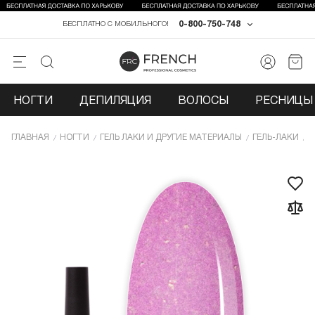
0-800-750-748
БЕСПЛАТНО С МОБИЛЬНОГО!
НОГТИ
ДЕПИЛЯЦИЯ
ВОЛОСЫ
РЕСНИЦЫ 
ГЛАВНАЯ
НОГТИ
ГЕЛЬ ЛАКИ И ДРУГИЕ МАТЕРИАЛЫ
ГЕЛЬ-ЛАКИ
Г