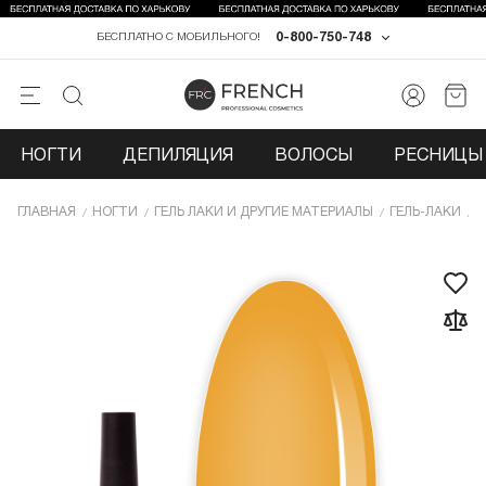
0-800-750-748
БЕСПЛАТНО С МОБИЛЬНОГО!
НОГТИ
ДЕПИЛЯЦИЯ
ВОЛОСЫ
РЕСНИЦЫ 
ГЛАВНАЯ
НОГТИ
ГЕЛЬ ЛАКИ И ДРУГИЕ МАТЕРИАЛЫ
ГЕЛЬ-ЛАКИ
Г