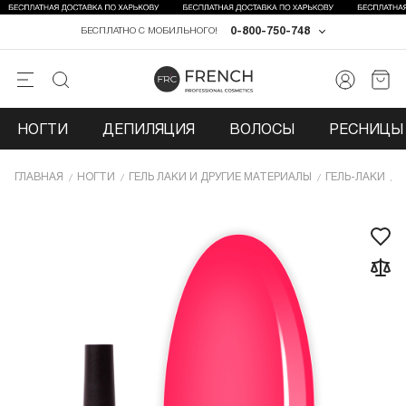
0-800-750-748
БЕСПЛАТНО С МОБИЛЬНОГО!
НОГТИ
ДЕПИЛЯЦИЯ
ВОЛОСЫ
РЕСНИЦЫ 
ГЛАВНАЯ
НОГТИ
ГЕЛЬ ЛАКИ И ДРУГИЕ МАТЕРИАЛЫ
ГЕЛЬ-ЛАКИ
Г