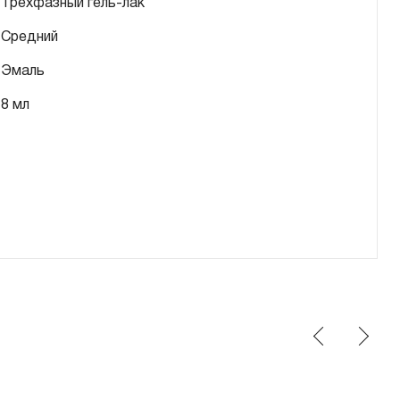
Трехфазный гель-лак
Средний
Эмаль
8 мл