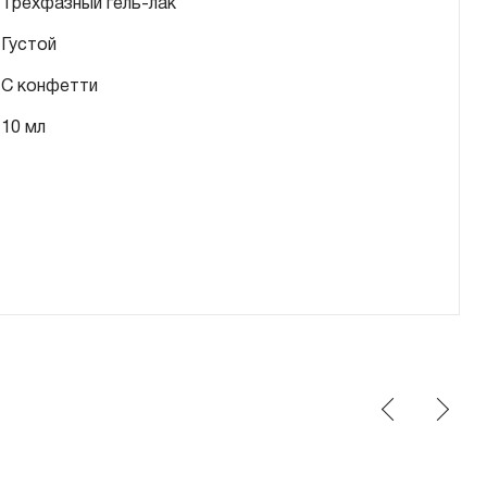
Трехфазный гель-лак
Густой
С конфетти
10 мл