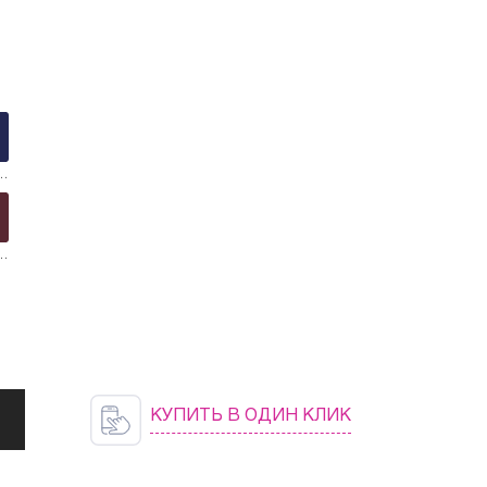
6
round
0
it
КУПИТЬ В ОДИН КЛИК