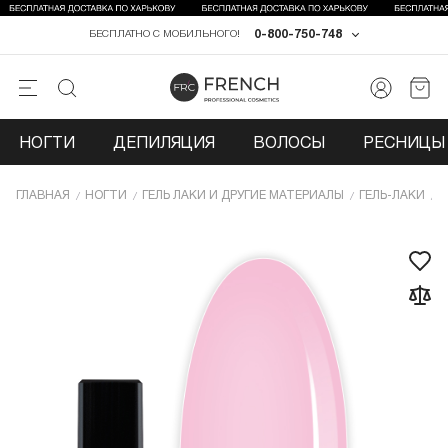
0-800-750-748
БЕСПЛАТНО С МОБИЛЬНОГО!
НОГТИ
ДЕПИЛЯЦИЯ
ВОЛОСЫ
РЕСНИЦЫ 
ГЛАВНАЯ
НОГТИ
ГЕЛЬ ЛАКИ И ДРУГИЕ МАТЕРИАЛЫ
ГЕЛЬ-ЛАКИ
Г