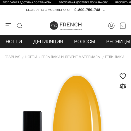
0-800-750-748
БЕСПЛАТНО С МОБИЛЬНОГО!
НОГТИ
ДЕПИЛЯЦИЯ
ВОЛОСЫ
РЕСНИЦЫ 
ГЛАВНАЯ
НОГТИ
ГЕЛЬ ЛАКИ И ДРУГИЕ МАТЕРИАЛЫ
ГЕЛЬ-ЛАКИ
Г