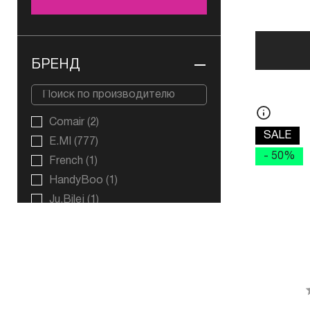
БРЕНД
Comair
(2)
SALE
E.MI
(777)
- 50%
French
(1)
HandyBoo
(1)
Ju.Bilej
(1)
JZ NAILS
(31)
KOMILFO
(30)
Lianail
(1)
NfuOh
(1)
REVLON
(1)