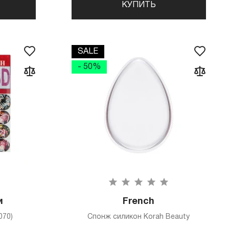
КУПИТЬ
SALE
- 50%
и
French
070)
Спонж силикон Korah Beauty