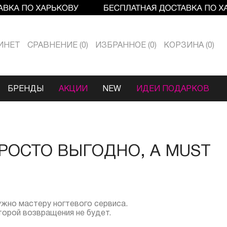
ИНЕТ
СРАВНЕНИЕ
0
ИЗБРАННОЕ
0
КОРЗИНА
0
БРЕНДЫ
АКЦИИ
NEW
ИДЕИ ПОДАРКОВ
ПРОСТО ВЫГОДНО, А MUST
 нужно мастеру ногтевого сервиса.
торой возвращения не будет.