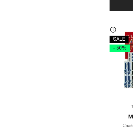
SALE
- 50%
М
Слай