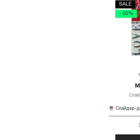
SALE
- 50%
М
Слай
Слайдер-ди