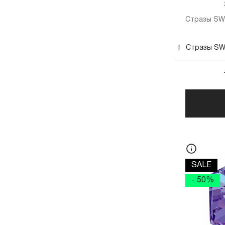
Roubloff
(11)
Salon
(5)
Стразы SW
SWAROVSKI
(12)
VELENA
(2)
Мастер-Бьюти
(8)
Фурман
(2)
SALE
- 50%