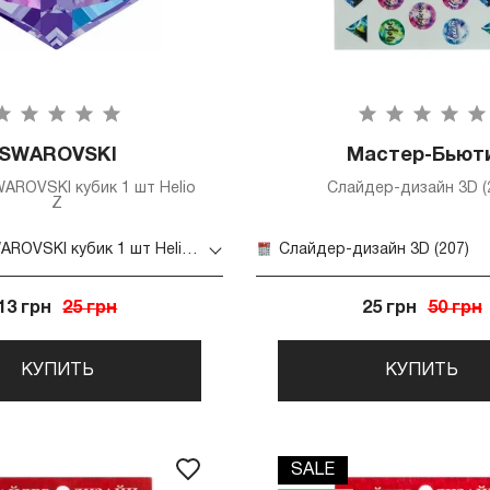
SWAROVSKI
Мастер-Бьют
AROVSKI кубик 1 шт Helio
Слайдер-дизайн 3D (
Z
Стразы SWAROVSKI кубик 1 шт Helio Z
Слайдер-дизайн 3D (207)
13 грн
25 грн
25 грн
50 грн
КУПИТЬ
КУПИТЬ
SALE