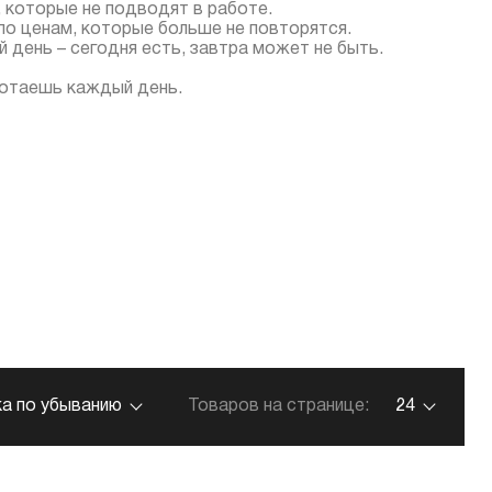
 которые не подводят в работе.
о ценам, которые больше не повторятся.
день – сегодня есть, завтра может не быть.
ботаешь каждый день.
а по убыванию
Товаров на странице:
24